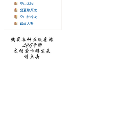
空山太阳
盛夏燎原龙
空山长枪龙
议政人狮