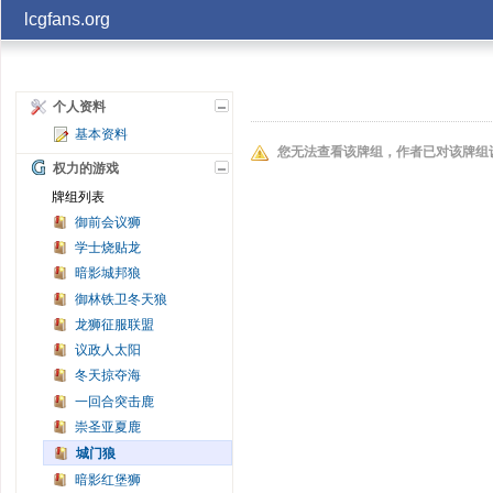
lcgfans.org
账号
个人资料
基本资料
记住
您无法查看该牌组，作者已对该牌组
权力的游戏
牌组列表
御前会议狮
学士烧贴龙
暗影城邦狼
御林铁卫冬天狼
龙狮征服联盟
议政人太阳
冬天掠夺海
一回合突击鹿
崇圣亚夏鹿
城门狼
暗影红堡狮