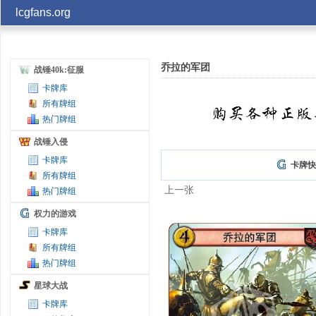
lcgfans.org
账号
乔拉的军团
战锤40k:征服
卡牌库
记住
所有牌组
热门牌组
战锤入侵
卡牌库
卡牌快
所有牌组
上一张
热门牌组
权力的游戏
卡牌库
所有牌组
热门牌组
星球大战
卡牌库