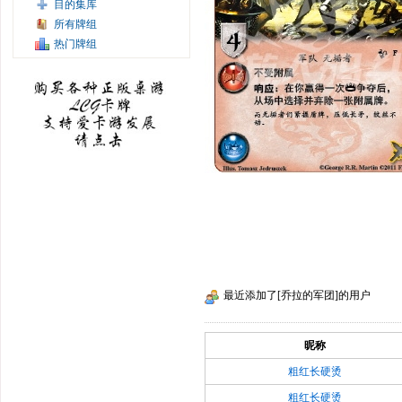
目的集库
所有牌组
热门牌组
最近添加了[乔拉的军团]的用户
昵称
粗红长硬烫
粗红长硬烫