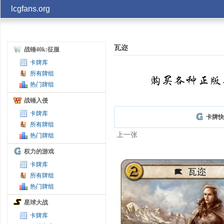
lcgfans.org
账号
瓦迩
战锤40k:征服
卡牌库
记住
所有牌组
热门牌组
战锤入侵
卡牌库
卡牌快
所有牌组
上一张
热门牌组
权力的游戏
卡牌库
所有牌组
热门牌组
星球大战
卡牌库