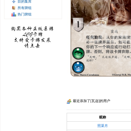
目的集库
所有牌组
热门牌组
最近添加了[瓦迩]的用户
昵称
照渠月