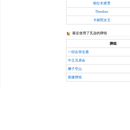
粗红长硬烫
Theodore
卡丽熙女王
最近使用了瓦迩的牌组
牌组
一回合突击鹿
中立兄弟会
狮子空山
新建牌组