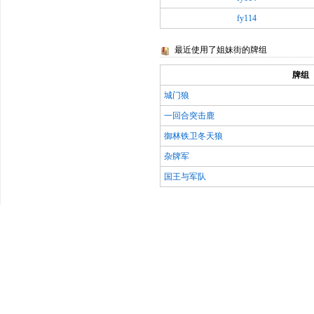
fy114
最近使用了姐妹街的牌组
牌组
城门狼
一回合突击鹿
御林铁卫冬天狼
杂牌军
国王与军队