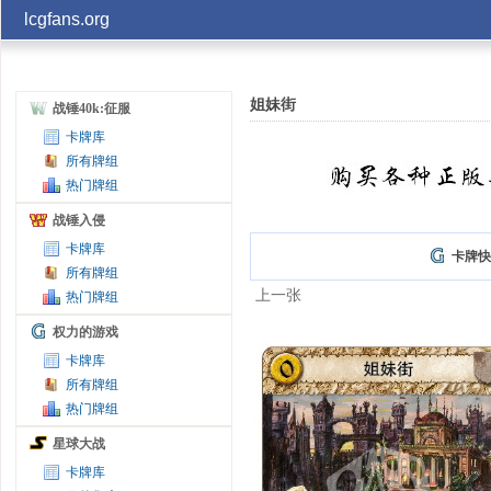
lcgfans.org
账号
姐妹街
战锤40k:征服
卡牌库
记住
所有牌组
热门牌组
战锤入侵
卡牌库
卡牌快
所有牌组
上一张
热门牌组
权力的游戏
卡牌库
所有牌组
热门牌组
星球大战
卡牌库